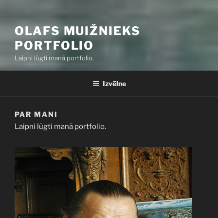
OLAFS MUIŽNIEKS
PORTFOLIO
Laipni lūgti manā portfolio.
Izvēlne
PAR MANI
Laipni lūgti manā portfolio.