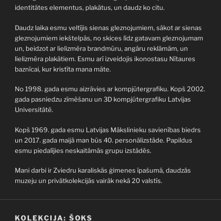
identitātes elementus, plakātus, un daudz ko citu.
Daudz laika esmu veltījis sienas gleznojumiem, sākot ar sienas
gleznojumiem iekštelpās, no skices līdz gatavam gleznojumam
un, beidzot ar lielizmēra brandmūru, angāru reklāmām, un
lielizmēra plakātiem. Esmu arī izveidojis ikonostasu Nītaures
baznīcai, kur kristīta mana māte.
No 1998. gada esmu aizrāvies ar kompjūtergrafiku. Kopš 2002.
gada pasniedzu zīmēšanu un 3D kompjūtergrafiku Latvijas
Universitātē.
Kopš 1969. gada esmu Latvijas Mākslinieku savienības biedrs
un 2017. gada maijā man būs 40. personālizstāde. Papildus
esmu piedalījies neskaitāmās grupu izstādēs.
Mani darbi ir Zviedru karaliskās ģimenes īpašumā, daudzās
muzeju un privātkolekcijās vairāk nekā 20 valstīs.
KOLEKCIJA: ŠOKS