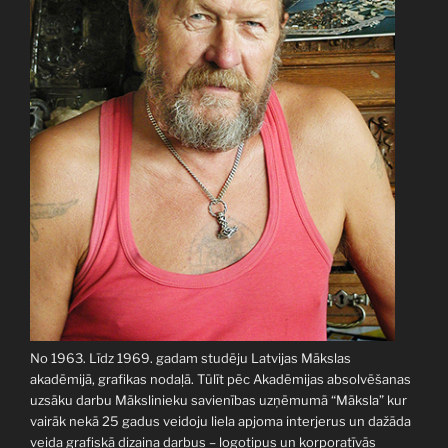
No 1963. Līdz 1969. gadam studēju Latvijas Mākslas
akadēmijā, grafikas nodaļā. Tūlīt pēc Akadēmijas absolvēšanas
uzsāku darbu Mākslinieku savienības uzņēmumā “Māksla” kur
vairāk nekā 25 gadus veidoju liela apjoma interjerus un dažāda
veida grafiskā dizaina darbus – logotipus un korporatīvās