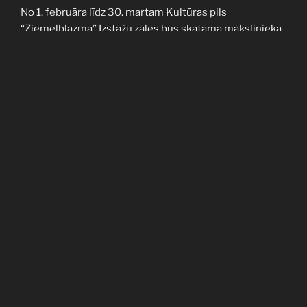
No 1. februāra līdz 30. martam Kultūras pils
“Ziemeļblāzma” Izstāžu zālēs būs skatāma mākslinieka
Olafa Muižnieka izstāde “KOLEKCIJA: ŠOKS”.
“Kolekcija: Šoks” iezīmē brīdi, kad mākslinieks Olafs Muižnieks
gadu desmitiem koptos reālisma un datorgrafikas virzienus
noliek otrajā plānā, dodot iespēju rotaļīgumam un
eksperimentēšanai. Šo izstādi veido darbi, kuros autors
ekspresīvi savij no vizuālā skatu punkta – sapņu neracionālitāti,
un no konceptuālā viedokļa – dzīves racionalitāti. Darbos nav
meklēts cieši vienots stils, tieši pretēji – tie sev ļauj būt tikpat
dažādiem kā pati dzīve un sapņi, gan tematiskajā vēstījumā, gan
vizuālajos risinājumos.